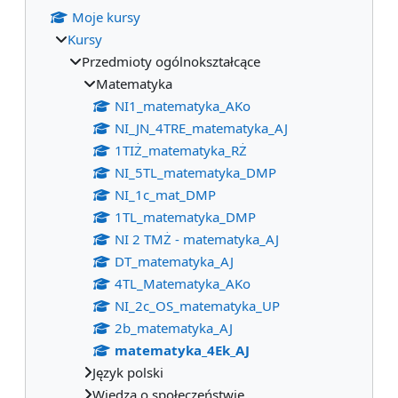
Moje kursy
Kursy
Przedmioty ogólnokształcące
Matematyka
NI1_matematyka_AKo
NI_JN_4TRE_matematyka_AJ
1TIŻ_matematyka_RŻ
NI_5TL_matematyka_DMP
NI_1c_mat_DMP
1TL_matematyka_DMP
NI 2 TMŻ - matematyka_AJ
DT_matematyka_AJ
4TL_Matematyka_AKo
NI_2c_OS_matematyka_UP
2b_matematyka_AJ
matematyka_4Ek_AJ
Język polski
Wiedza o społeczeństwie