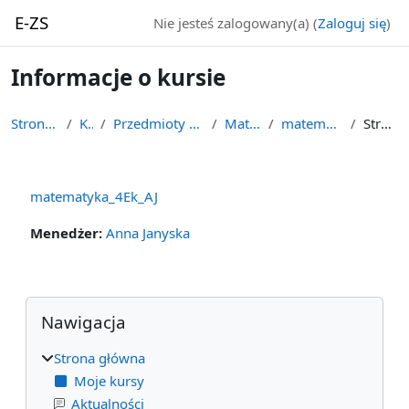
Przejdź do głównej zawartości
E-ZS
Nie jesteś zalogowany(a) (
Zaloguj się
)
Informacje o kursie
Strona główna
Kursy
Przedmioty ogólnokształcące
Matematyka
matematyka_4Ek_AJ
Streszczenie
matematyka_4Ek_AJ
Menedżer:
Anna Janyska
Bloki
Pomiń Nawigacja
Nawigacja
Strona główna
Moje kursy
Aktualności