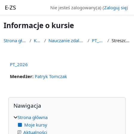
Przejdź do głównej zawartości
E-ZS
Nie jesteś zalogowany(a) (
Zaloguj się
)
Informacje o kursie
Strona główna
Kursy
Nauczanie zdalne 2026
PT_2026
Streszczenie
PT_2026
Menedżer:
Patryk Tomczak
Bloki
Pomiń Nawigacja
Nawigacja
Strona główna
Moje kursy
Aktualności