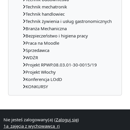
Technik mechatronik
Technik handlowiec
Technik żywienia i usług gastronomicznych
Branża Mechaniczna
Bezpieczeństwo i higiena pracy
Praca na Moodle
Sprzedawca
WDŻR
Projekt RPWP.08.03.01-30-0015/19
Projekt Włochy
Konferencja LOdD
KONKURSY
Bloki uzupełniające
Nie jesteś zalogowany(a) (
Zaloguj się
)
1a_zajęcia z wychowawcą_ri