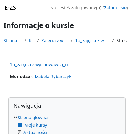
Przejdź do głównej zawartości
E-ZS
Nie jesteś zalogowany(a) (
Zaloguj się
)
Informacje o kursie
Strona główna
Kursy
Zajęcia z wychowawcą
1a_zajęcia z wychowawcą_ri
Streszczenie
1a_zajęcia z wychowawcą_ri
Menedżer:
Izabela Rybarczyk
Bloki
Pomiń Nawigacja
Nawigacja
Strona główna
Moje kursy
Aktualności