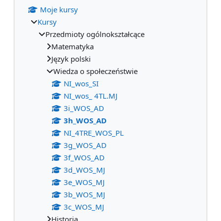
Moje kursy
Kursy
Przedmioty ogólnokształcące
Matematyka
Język polski
Wiedza o społeczeństwie
NI_wos_SI
NI_wos_ 4TL.MJ
3i_WOS_AD
3h_WOS_AD
NI_4TRE_WOS_PL
3g_WOS_AD
3f_WOS_AD
3d_WOS_MJ
3e_WOS_MJ
3b_WOS_MJ
3c_WOS_MJ
Historia