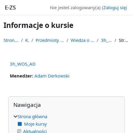
Przejdź do głównej zawartości
E-ZS
Nie jesteś zalogowany(a) (
Zaloguj się
)
Informacje o kursie
Strona główna
Kursy
Przedmioty ogólnokształcące
Wiedza o społeczeństwie
3h_WOS_AD
Streszczenie
3h_WOS_AD
Menedżer:
Adam Derkowski
Bloki
Pomiń Nawigacja
Nawigacja
Strona główna
Moje kursy
Aktualności